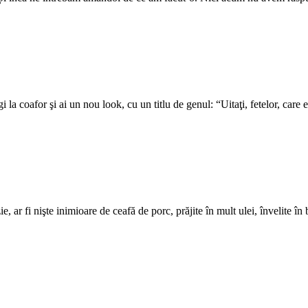
la coafor şi ai un nou look, cu un titlu de genul: “Uitaţi, fetelor, car
, ar fi nişte inimioare de ceafă de porc, prăjite în mult ulei, învelite în 