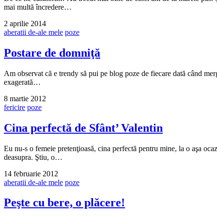
mai multă încredere…
2 aprilie 2014
aberatii de-ale mele
poze
Postare de domniţă
Am observat că e trendy să pui pe blog poze de fiecare dată când mergi 
exagerată…
8 martie 2012
fericire
poze
Cina perfectă de Sfânt’ Valentin
Eu nu-s o femeie pretenţioasă, cina perfectă pentru mine, la o aşa ocazie
deasupra. Ştiu, o…
14 februarie 2012
aberatii de-ale mele
poze
Peşte cu bere, o plăcere!