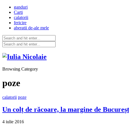
ganduri
Carti
calatorii
fericire
aberatii de-ale mele
Browsing Category
poze
calatorii
poze
Un colț de răcoare, la margine de Bucureșt
4 iulie 2016