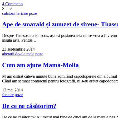
4 Comments
Share
calatorii
fericire
poze
Ape de smarald și zumzet de sirene- Thass
Despre Thassos s-a tot scris, așa că postarea asta nu se vrea a fi vreun
insula asta. Pentru…
23 septembrie 2014
aberatii de-ale mele
poze
Cum am ajuns Mama-Molia
M-am distrat câteva minute bune admirând capodoperele din albumul ăst
Când am semnat contractul pentru fotografii, ni s-au arătat capodope
12 mai 2014
fericire
poze
De ce ne căsătorim?
De ce ne căsătorim? Au trecut mai bine de cinci ani de la marele pas