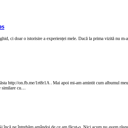
os
 ghid, ci doar o istorisire a experienței mele. Dacă la prima vizită nu m-a
a http://on.fb.me/1rt8r1A . Mai apoi mi-am amintit cum albumul meu de 
re similare cu…
. Și încă ne întrebăm amândoi de ce am făcut-o. Nici acum nu avem răsp