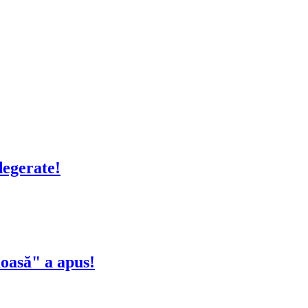
degerate!
oasă" a apus!