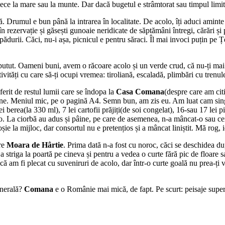
ce la mare sau la munte. Dar dacă bugetul e strâmtorat sau timpul limitat
 Drumul e bun până la intrarea în localitate. De acolo, îți aduci aminte 
n rezervație și găsești gunoaie neridicate de săptămâni întregi, cărări și 
 pădurii. Căci, nu-i așa, picnicul e pentru săraci. Îl mai invoci puțin pe Țe
utut. Oameni buni, avem o răcoare acolo și un verde crud, că nu-ți mai vi
tivități cu care să-ți ocupi vremea: tiroliană, escaladă, plimbări cu trenu
erit de restul lumii care se îndopa la
Casa Comana
(despre care am citi
ene. Meniul mic, pe o pagină A4. Semn bun, am zis eu. Am luat cam singu
lei berea(la 330 ml), 7 lei cartofii prăjiți(de soi congelat), 16-sau 17 le
-o. La ciorbă au adus și pâine, pe care de asemenea, n-a mâncat-o sau cer
roșie la mijloc, dar consortul nu e pretențios și a mâncat liniștit. Mă rog
tre
Moara de Hârtie
. Prima dată n-a fost cu noroc, căci se deschidea du
 a striga la poartă pe cineva și pentru a vedea o curte fără pic de floare 
 că am fi plecat cu suveniruri de acolo, dar într-o curte goală nu prea-ți vi
enerală?
Comana
e o Românie mai mică, de fapt. Pe scurt: peisaje super