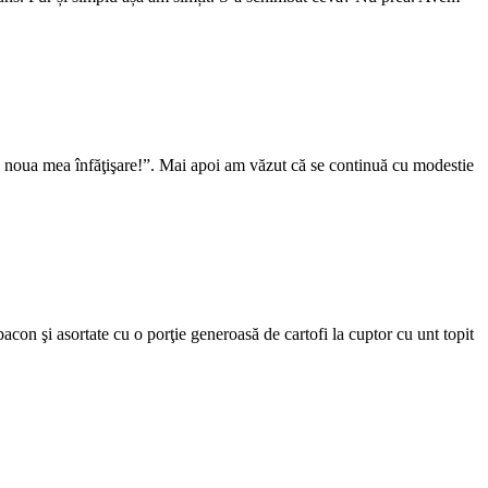
e e noua mea înfăţişare!”. Mai apoi am văzut că se continuă cu modestie
bacon şi asortate cu o porţie generoasă de cartofi la cuptor cu unt topit