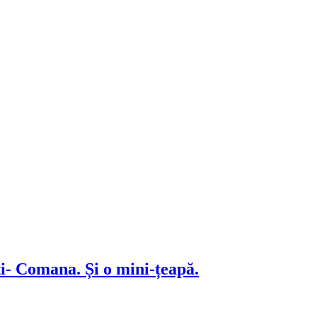
i- Comana. Și o mini-țeapă.