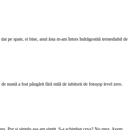
 dat pe spate, ei bine, anul ăsta m-am întors îndrăgostită iremediabil de
nuntă a fost pângărit fără milă de iubitorii de fotoșop level zero.
uns. Pur și simplu așa am simțit. S-a schimbat ceva? Nu prea. Avem