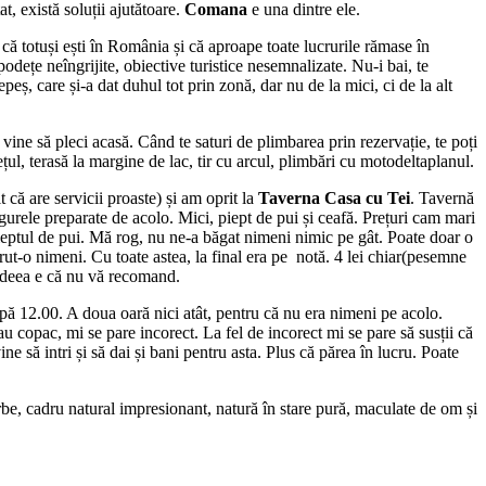
, există soluții ajutătoare.
Comana
e una dintre ele.
că totuși ești în România și că aproape toate lucrurile rămase în
podețe neîngrijite, obiective turistice nesemnalizate. Nu-i bai, te
peș, care și-a dat duhul tot prin zonă, dar nu de la mici, ci de la alt
ne să pleci acasă. Când te saturi de plimbarea prin rezervație, te poți
lețul, terasă la margine de lac, tir cu arcul, plimbări cu motodeltaplanul.
t că are servicii proaste) și am oprit la
Taverna Casa cu Tei
. Tavernă
rele preparate de acolo. Mici, piept de pui și ceafă. Prețuri cam mari
i pieptul de pui. Mă rog, nu ne-a băgat nimeni nimic pe gât. Poate doar o
ut-o nimeni. Cu toate astea, la final era pe notă. 4 lei chiar(pesemne
, ideea e că nu vă recomand.
pă 12.00. A doua oară nici atât, pentru că nu era nimeni pe acolo.
sau copac, mi se pare incorect. La fel de incorect mi se pare să susții că
ne să intri și să dai și bani pentru asta. Plus că părea în lucru. Poate
be, cadru natural impresionant, natură în stare pură, maculate de om și