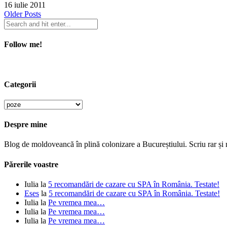
16 iulie 2011
Older Posts
Follow me!
Categorii
Categorii
Despre mine
Blog de moldoveancă în plină colonizare a Bucureștiului. Scriu rar și
Părerile voastre
Iulia
la
5 recomandări de cazare cu SPA în România. Testate!
Eses
la
5 recomandări de cazare cu SPA în România. Testate!
Iulia
la
Pe vremea mea…
Iulia
la
Pe vremea mea…
Iulia
la
Pe vremea mea…