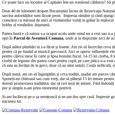
Ce poate face un locuitor al Capitalei într-un weekend călduros? Să ple
Doar 40 de kilometri despart Bucureștiul încins de Rezervația Naturală.
sarcina autorităților sunt făcute prost. Impresia rămâne și când ajungi î
consolezi cu mirosul de mici al vizitatorilor veniți la grătar în mijlocul
hobby al românilor, dușmanii.
Partea bună e că natura s-a ocupat acolo unde omul nu a vrut sau n-a p
opri în
Parcul de Aventură Comana
, unde ai la dispoziție zeci de ac
După atâtea plimbări ni s-a făcut și foame. Am zis să încercăm ceva dif
pentru că pe fundal ai muzică grecească. Aici se opresc influențele el
pentru câteva mese în curte și lipsa bonului fiscal. 14-15 lei ciorba, 8 
ciorbă de legume din partea casei pentru copil, pe care pitica n-a vrut
că asta au învățat de la greci, doar că au uitat untul). Ceafa nefăcută, 
După masă, am zis să îngurgităm și ceva tradiții, așadar am purces că
Spuneți-mi chitroasă sau cum vreți, dar să plătești 15 lei intrare pentru
dorești promovarea tradițiilor, dar să ceri taxă de intrare. Fără îndoială
pur și simplu n-am prins momentul potrivit.
Și-am încălecat pe-o șa nemțească și ne-am dus spre casă. Impresie g
micimea lui.